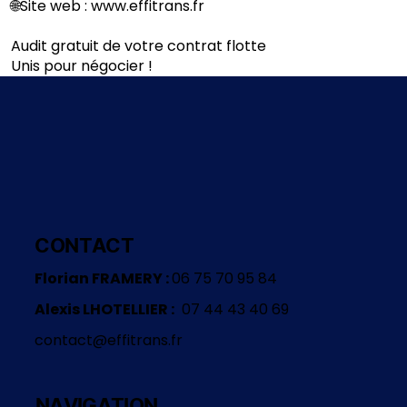
🌐Site web :
www.effitrans.fr
Audit gratuit de votre contrat flotte
Unis pour négocier !
CONTACT
Florian FRAMERY :
06 75 70 95 84
Alexis LHOTELLIER :
07 44 43 40 69
contact@effitrans.fr
NAVIGATION